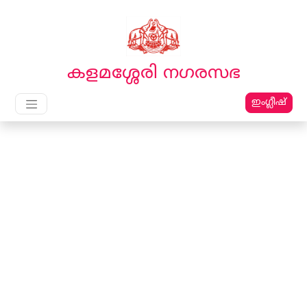
English
മലയാളം
കളമശ്ശേരി നഗരസഭ
ഇംഗ്ലീഷ്
Main Navigation