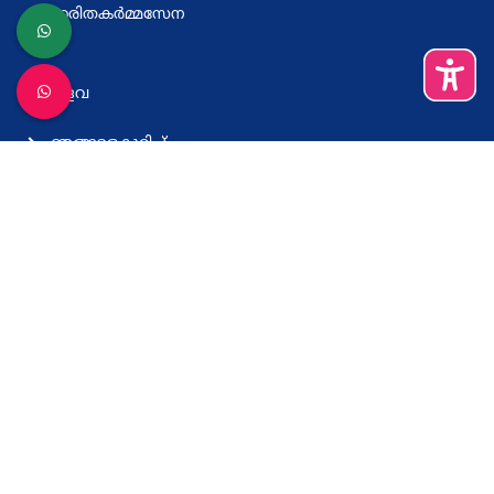
ഹരിതകര്‍മ്മസേന
മറ്റുള്ളവ
ഞങ്ങളെകുറിച്ച്
വിലാസം
നിബന്ധനകളും വ്യവസ്ഥകളും
സഹായം
കെ സ്മാര്‍ട്ട് ആപ്പ് ഡൗണ്‍ലോഡ് ചെയ്യുക